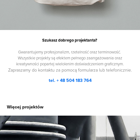
Szukasz dobrego projektanta?
Gwarantujemy profesjonalizm, rzetelność oraz terminowość.
Wszystkie projekty są efektem pełnego zaangażowania oraz
kreatywności popartej wielolenim doświadczeniem graficznym.
Zapraszamy do kontaktu za pomocą formularza lub telefonicznie.
tel. + 48 504 183 764
Więcej projektów
Chemitex Zakłady Mechaniczne
2018